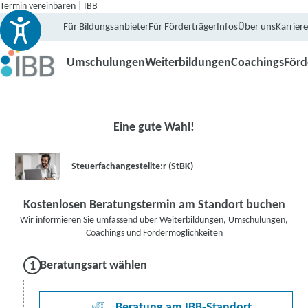
Termin vereinbaren | IBB
Für Bildungsanbieter
Für Förderträger
Infos
Über uns
Karriere
Umschulungen
Weiterbildungen
Coachings
För
Eine gute Wahl!
Steuerfachangestellte:r (StBK)
Kostenlosen Beratungstermin am Standort buchen
Wir informieren Sie umfassend über Weiterbildungen, Umschulungen,
Coachings und Fördermöglichkeiten
Beratungsart wählen
Beratung am IBB-Standort