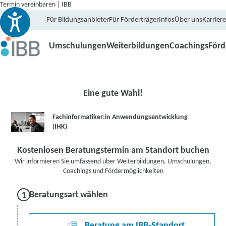
Termin vereinbaren | IBB
Für Bildungsanbieter
Für Förderträger
Infos
Über uns
Karriere
Umschulungen
Weiterbildungen
Coachings
För
Eine gute Wahl!
Fachinformatiker:in Anwendungsentwicklung
(IHK)
Kostenlosen Beratungstermin am Standort buchen
Wir informieren Sie umfassend über Weiterbildungen, Umschulungen,
Coachings und Fördermöglichkeiten
Beratungsart wählen
Beratung am IBB-Standort