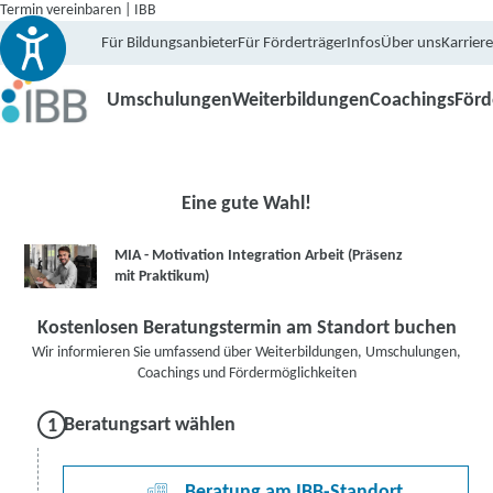
Termin vereinbaren | IBB
Für Bildungsanbieter
Für Förderträger
Infos
Über uns
Karriere
Umschulungen
Weiterbildungen
Coachings
För
Eine gute Wahl!
MIA - Motivation Integration Arbeit (Präsenz
mit Praktikum)
Kostenlosen Beratungstermin am Standort buchen
Wir informieren Sie umfassend über Weiterbildungen, Umschulungen,
Coachings und Fördermöglichkeiten
Beratungsart wählen
Beratung am IBB-Standort