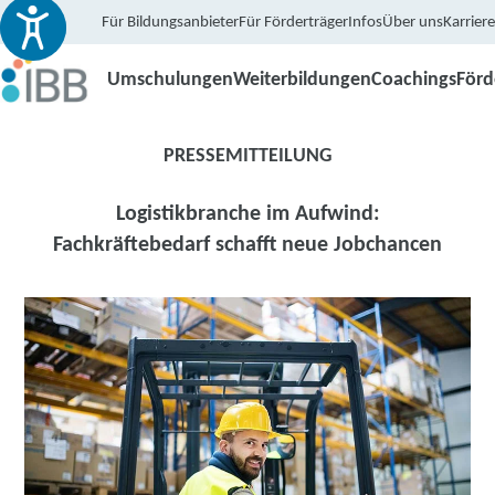
Für Bildungsanbieter
Für Förderträger
Infos
Über uns
Karriere
Umschulungen
Weiterbildungen
Coachings
För
PRESSEMITTEILUNG
Logistikbranche im Aufwind:
Fachkräftebedarf schafft neue Jobchancen