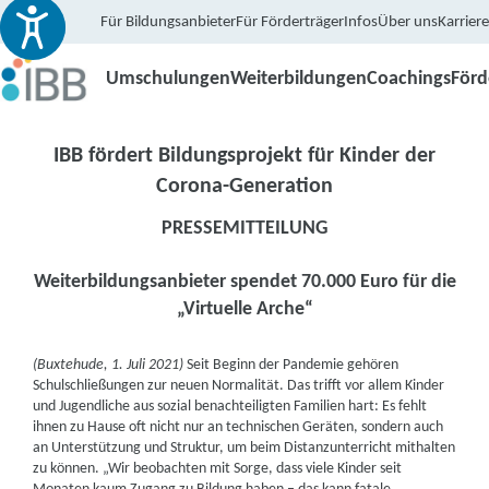
Für Bildungsanbieter
Für Förderträger
Infos
Über uns
Karriere
Umschulungen
Weiterbildungen
Coachings
För
IBB fördert Bildungsprojekt für Kinder der
Corona-Generation
PRESSEMITTEILUNG
Weiterbildungsanbieter spendet 70.000 Euro für die
„Virtuelle Arche“
(Buxtehude, 1. Juli 2021)
Seit Beginn der Pandemie gehören
Schulschließungen zur neuen Normalität. Das trifft vor allem Kinder
und Jugendliche aus sozial benachteiligten Familien hart: Es fehlt
ihnen zu Hause oft nicht nur an technischen Geräten, sondern auch
an Unterstützung und Struktur, um beim Distanzunterricht mithalten
zu können. „Wir beobachten mit Sorge, dass viele Kinder seit