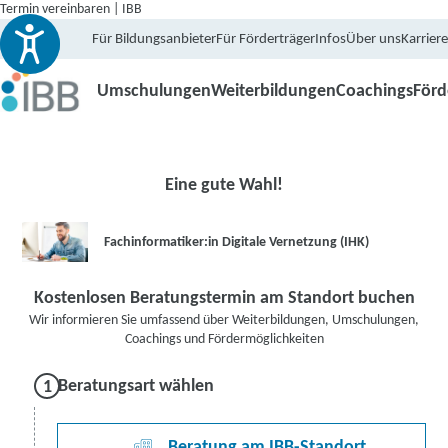
Termin vereinbaren | IBB
Für Bildungsanbieter
Für Förderträger
Infos
Über uns
Karriere
Umschulungen
Weiterbildungen
Coachings
För
Eine gute Wahl!
Fachinformatiker:in Digitale Vernetzung (IHK)
Kostenlosen Beratungstermin am Standort buchen
Wir informieren Sie umfassend über Weiterbildungen, Umschulungen,
Coachings und Fördermöglichkeiten
Beratungsart wählen
Beratung am IBB-Standort