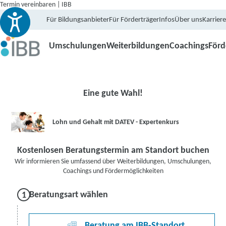
Termin vereinbaren | IBB
Für Bildungsanbieter
Für Förderträger
Infos
Über uns
Karriere
Umschulungen
Weiterbildungen
Coachings
För
Eine gute Wahl!
Lohn und Gehalt mit DATEV - Expertenkurs
Kostenlosen Beratungstermin am Standort buchen
Wir informieren Sie umfassend über Weiterbildungen, Umschulungen,
Coachings und Fördermöglichkeiten
Beratungsart wählen
Beratung am IBB-Standort