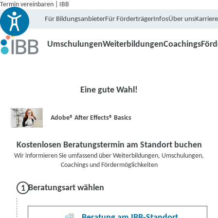
Termin vereinbaren | IBB
Für Bildungsanbieter
Für Förderträger
Infos
Über uns
Karriere
Umschulungen
Weiterbildungen
Coachings
För
Eine gute Wahl!
Adobe® After Effects® Basics
Kostenlosen Beratungstermin am Standort buchen
Wir informieren Sie umfassend über Weiterbildungen, Umschulungen,
Coachings und Fördermöglichkeiten
Beratungsart wählen
Beratung am IBB-Standort