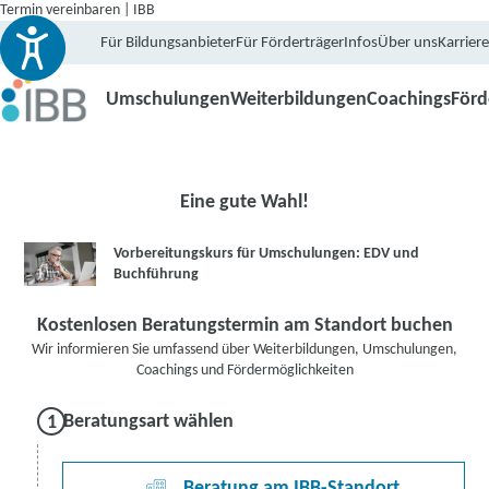
Termin vereinbaren | IBB
Für Bildungsanbieter
Für Förderträger
Infos
Über uns
Karriere
Umschulungen
Weiterbildungen
Coachings
För
Eine gute Wahl!
Vorbereitungskurs für Umschulungen: EDV und
Buchführung
Kostenlosen Beratungstermin am Standort buchen
Wir informieren Sie umfassend über Weiterbildungen, Umschulungen,
Coachings und Fördermöglichkeiten
Beratungsart wählen
Beratung am IBB-Standort