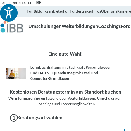
Termin vereinbaren | IBB
Für Bildungsanbieter
Für Förderträger
Infos
Über uns
Karriere
Umschulungen
Weiterbildungen
Coachings
För
Eine gute Wahl!
Lohnbuchhaltung mit Fachkraft Personalwesen
und DATEV - Quereinstieg mit Excel und
Computer-Grundlagen
Kostenlosen Beratungstermin am Standort buchen
Wir informieren Sie umfassend über Weiterbildungen, Umschulungen,
Coachings und Fördermöglichkeiten
Beratungsart wählen