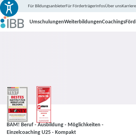
Für Bildungsanbieter
Für Förderträger
Infos
Über uns
Karriere
Umschulungen
Weiterbildungen
Coachings
För
Coaching
BAM! Beruf - Ausbildung - Möglichkeiten -
Einzelcoaching U25 - Kompakt