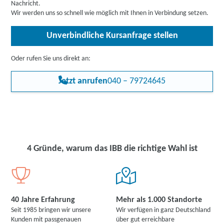
Chance, wertvolle Praxiserfahrungen zu sammeln. All dies erhöht
Nachricht.
Ihre Attraktivität für potenzielle Arbeitgeber und verbessert Ihre
Wir werden uns so schnell wie möglich mit Ihnen in Verbindung setzen.
Aussichten auf eine erfolgreiche und nachhaltige Integration in
Ausbildung oder Arbeit.
Unverbindliche Kursanfrage stellen
Oder rufen Sie uns direkt an:
Jetzt anrufen
040 – 79724645
4 Gründe, warum das IBB die richtige Wahl ist
40 Jahre Erfahrung
Mehr als 1.000 Standorte
Seit 1985 bringen wir unsere
Wir verfügen in ganz Deutschland
Kunden mit passgenauen
über gut erreichbare