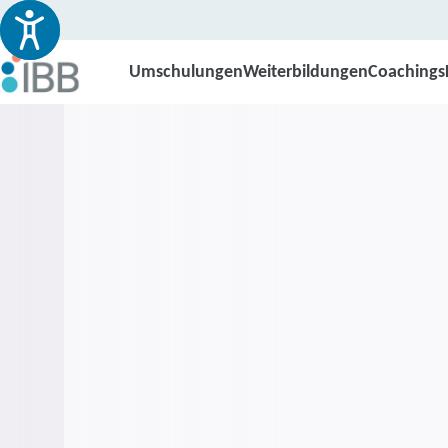
Umschulungen
Weiterbildungen
Coachings