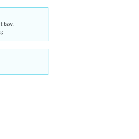
ecken
en
at bzw.
ng
chein (AVGS)
uns jetzt
en