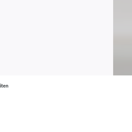
iten
 - Förderung digitaler
5 Coachingeinheiten