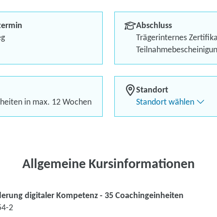
Die eigenen Stärken entd
termin
Abschluss
Ziele setzen - und erreich
eg
Trägerinternes Zertifik
Teilnahmebescheinigu
Kostenlos mit Förderguts
Standort
heiten in max. 12 Wochen
Standort wählen
Kontaktieren Sie 
Kursanfrage stell
Allgemeine Kursinformationen
derung digitaler Kompetenz - 35 Coachingeinheiten
54-2