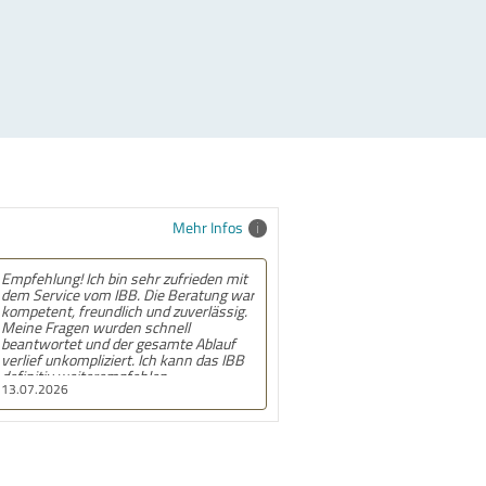
Mehr Infos
Empfehlung! Ich bin sehr zufrieden mit
dem Service vom IBB. Die Beratung war
kompetent, freundlich und zuverlässig.
Meine Fragen wurden schnell
beantwortet und der gesamte Ablauf
verlief unkompliziert. Ich kann das IBB
definitiv weiterempfehlen.
13.07.2026
Insbesondere bedanke ich mich bei den
Mitarbeiterinnen des Frankfurter
Standorts für die Unterstützung.