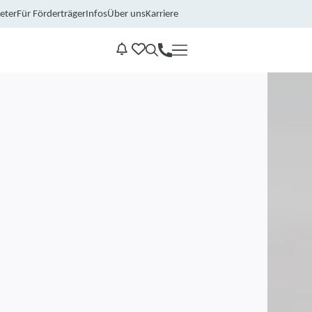
eter
Für Förderträger
Infos
Über uns
Karriere
Kontakt
Benachrichtungen