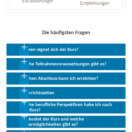
936 Bewertungen
Empfehlungen
Die häufigsten Fragen
Für wen eignet sich der Kurs?
Der Maßnahmebaustein richtet sich an alle arbeitsuchenden oder
Welche Teilnahmevoraussetzungen gibt es?
von Arbeitslosigkeit bedrohten Personen, die mithilfe eines
individuellen Coachings ihrer Integration in Arbeit einen Schritt
Bestimmte berufliche Vorkenntnisse oder Erfahrungen sind für die
Welchen Abschluss kann ich erreichen?
näherkommen möchten.
Teilnahme nicht erforderlich.
Allen Interessierten stehen wir in einem persönlichen Gespräch
Abschluss:
Trägerinternes Zertifikat bzw.
Unterrichtszeiten
zur Abklärung ihrer individuellen Teilnahmevoraussetzungen zur
Teilnahmebescheinigung
Verfügung.
Welche berufliche Perspektiven habe ich nach
Die Coachingzeiten werden individuell vereinbart.
dem Kurs?
Was kostet der Kurs und welche
Im Rahmen der Standortbestimmung arbeiten Sie gemeinsam mit
Fördermöglichkeiten gibt es?
einem Coach gezielt Ihre beruflichen Stärken, Neigungen und