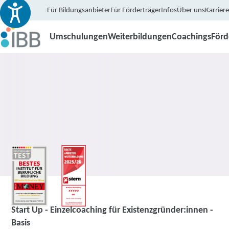
Für Bildungsanbieter
Für Förderträger
Infos
Über uns
Karriere
Umschulungen
Weiterbildungen
Coachings
För
Coaching
Start Up - Einzelcoaching für Existenzgründer:innen -
Basis