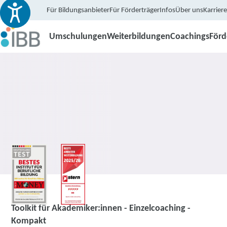
Für Bildungsanbieter
Für Förderträger
Infos
Über uns
Karriere
Umschulungen
Weiterbildungen
Coachings
För
Coaching
Toolkit für Akademiker:innen - Einzelcoaching -
Kompakt