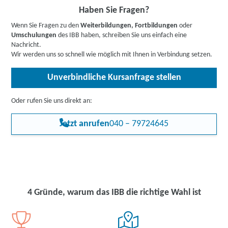
Souveränität in Auswahlverfahren. Durch die Entwicklung einer
Haben Sie Fragen?
individuellen Jobsuchstrategie, die auch den verdeckten
Stellenmarkt berücksichtigt, erschließen Sie sich neue
Wenn Sie Fragen zu den
Weiterbildungen, Fortbildungen
oder
Beschäftigungsmöglichkeiten. Die Stärkung Ihrer Kompetenzen
Umschulungen
des IBB haben, schreiben Sie uns einfach eine
und Ihres Selbstmanagements macht Sie zu einem attraktiveren
Nachricht.
Kandidaten für potenzielle Arbeitgeber und erhöht Ihre Chancen
Wir werden uns so schnell wie möglich mit Ihnen in Verbindung setzen.
auf eine nachhaltige Beschäftigung in Ihrem Wunschbereich.
Unverbindliche Kursanfrage stellen
Oder rufen Sie uns direkt an:
Jetzt anrufen
040 – 79724645
4 Gründe, warum das IBB die richtige Wahl ist