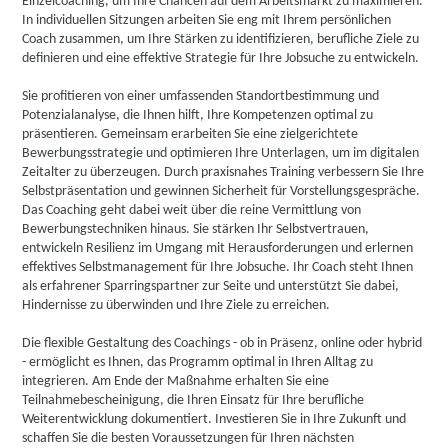
Einzelcoaching, um Ihre Chancen auf dem Arbeitsmarkt zu maximieren.
In individuellen Sitzungen arbeiten Sie eng mit Ihrem persönlichen
Coach zusammen, um Ihre Stärken zu identifizieren, berufliche Ziele zu
definieren und eine effektive Strategie für Ihre Jobsuche zu entwickeln.
Sie profitieren von einer umfassenden Standortbestimmung und
Potenzialanalyse, die Ihnen hilft, Ihre Kompetenzen optimal zu
präsentieren. Gemeinsam erarbeiten Sie eine zielgerichtete
Bewerbungsstrategie und optimieren Ihre Unterlagen, um im digitalen
Zeitalter zu überzeugen. Durch praxisnahes Training verbessern Sie Ihre
Selbstpräsentation und gewinnen Sicherheit für Vorstellungsgespräche.
Das Coaching geht dabei weit über die reine Vermittlung von
Bewerbungstechniken hinaus. Sie stärken Ihr Selbstvertrauen,
entwickeln Resilienz im Umgang mit Herausforderungen und erlernen
effektives Selbstmanagement für Ihre Jobsuche. Ihr Coach steht Ihnen
als erfahrener Sparringspartner zur Seite und unterstützt Sie dabei,
Hindernisse zu überwinden und Ihre Ziele zu erreichen.
Die flexible Gestaltung des Coachings - ob in Präsenz, online oder hybrid
- ermöglicht es Ihnen, das Programm optimal in Ihren Alltag zu
integrieren. Am Ende der Maßnahme erhalten Sie eine
Teilnahmebescheinigung, die Ihren Einsatz für Ihre berufliche
Weiterentwicklung dokumentiert. Investieren Sie in Ihre Zukunft und
schaffen Sie die besten Voraussetzungen für Ihren nächsten