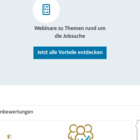
Webinare zu Themen rund um
die Jobsuche
Jetzt alle Vorteile entdecken
nbewertungen
Empfehlung! Ich bin sehr zufriede
dem Service vom IBB. Die Beratu
kompetent, freundlich und zuverlä
Meine Fragen wurden schnell