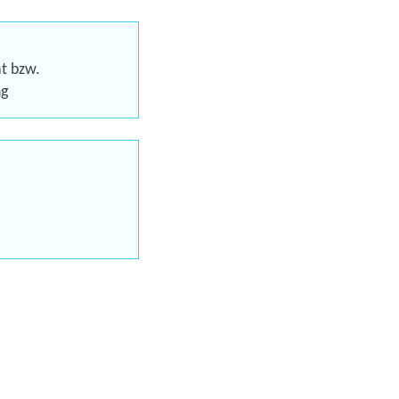
gs für Ihren beruflichen Erfolg
 beim nächsten Karriereschritt
at bzw.
ng
aus möglich
chein (AVGS)
uns jetzt
en