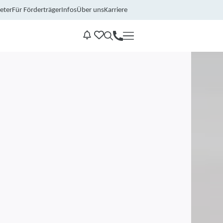
eter
Für Förderträger
Infos
Über uns
Karriere
Kontakt
Benachrichtungen