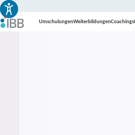
Umschulungen
Weiterbildungen
Coachings