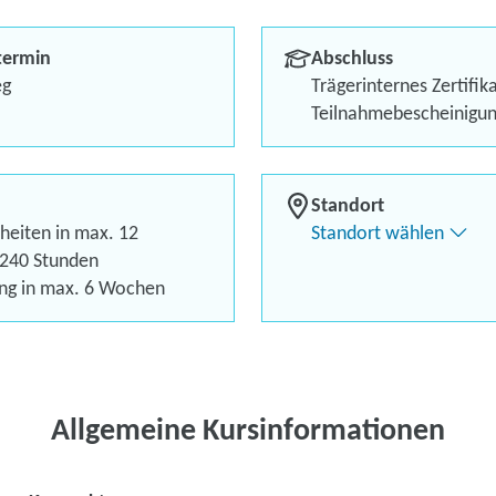
Maßgeschneiderte Coachin
termin
Abschluss
Persönliche Unterstützung
eg
Trägerinternes Zertifik
Teilnahmebescheinigu
Teilnahme von zu Hause 
Kostenlos mit Förderguts
Standort
heiten in max. 12
Standort wählen
240 Stunden
Kontaktieren Sie 
ng in max. 6 Wochen
Kursanfrage stell
Allgemeine Kursinformationen