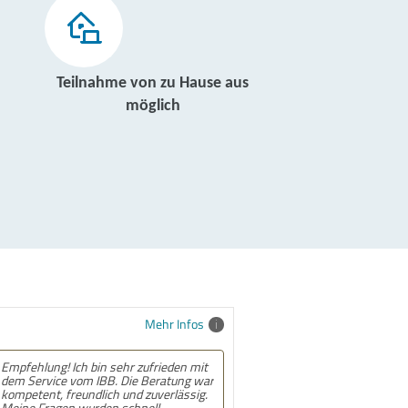
Teilnahme von zu Hause aus
möglich
Mehr Infos
n mit
Empfehlung! Ich habe beim IBB Essen
ng war
eine Umschulung zur Kauffrau im
ssig.
Gesundheitswesen gemacht.
Besonders die Unterstützung des