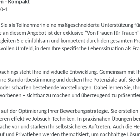
en - Kompakt
40-1
Sie als Teilnehmerin eine maßgeschneiderte Unterstützung für
e an diesem Angebot ist der exklusive "Von Frauen für Frauen"
gleiten Sie einfühlsam und kompetent durch den gesamten Proz
vollen Umfeld, in dem Ihre spezifische Lebenssituation als Fr
achings steht Ihre individuelle Entwicklung. Gemeinsam mit I
lare Standortbestimmung und decken Ihre Potenziale auf. Sie d
 oder schärfen bestehende Vorstellungen. Dabei lernen Sie, I
rworbenen – sichtbar zu machen und überzeugend zu präsentie
 auf der Optimierung Ihrer Bewerbungsstrategie. Sie erstellen 
eren effektive Jobsuch-Techniken. In praxisnahen Übungen bere
äche vor und stärken Ihr selbstsicheres Auftreten. Auch die 
ruf und Privatleben werden thematisiert, um nachhaltige Lösun