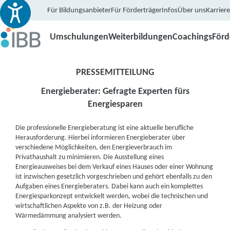
Für Bildungsanbieter
Für Förderträger
Infos
Über uns
Karriere
Umschulungen
Weiterbildungen
Coachings
För
PRESSEMITTEILUNG
Energieberater: Gefragte Experten fürs
Energiesparen
Die professionelle Energieberatung ist eine aktuelle berufliche
Herausforderung. Hierbei informieren Energieberater über
verschiedene Möglichkeiten, den Energieverbrauch im
Privathaushalt zu minimieren. Die Ausstellung eines
Energieausweises bei dem Verkauf eines Hauses oder einer Wohnung
ist inzwischen gesetzlich vorgeschrieben und gehört ebenfalls zu den
Aufgaben eines Energieberaters. Dabei kann auch ein komplettes
Energiesparkonzept entwickelt werden, wobei die technischen und
wirtschaftlichen Aspekte von z.B. der Heizung oder
Wärmedämmung analysiert werden.