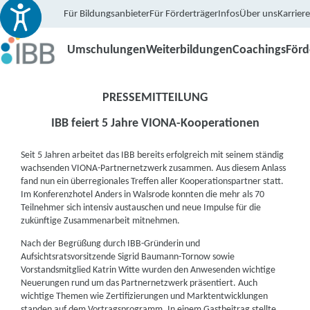
Für Bildungsanbieter
Für Förderträger
Infos
Über uns
Karriere
Umschulungen
Weiterbildungen
Coachings
För
PRESSEMITTEILUNG
IBB feiert 5 Jahre VIONA-Kooperationen
Seit 5 Jahren arbeitet das IBB bereits erfolgreich mit seinem ständig
wachsenden VIONA-Partnernetzwerk zusammen. Aus diesem Anlass
fand nun ein überregionales Treffen aller Kooperationspartner statt.
Im Konferenzhotel Anders in Walsrode konnten die mehr als 70
Teilnehmer sich intensiv austauschen und neue Impulse für die
zukünftige Zusammenarbeit mitnehmen.
Nach der Begrüßung durch IBB-Gründerin und
Aufsichtsratsvorsitzende Sigrid Baumann-Tornow sowie
Vorstandsmitglied Katrin Witte wurden den Anwesenden wichtige
Neuerungen rund um das Partnernetzwerk präsentiert. Auch
wichtige Themen wie Zertifizierungen und Marktentwicklungen
standen auf dem Vortragsprogramm. In einem Gastbeitrag stellte