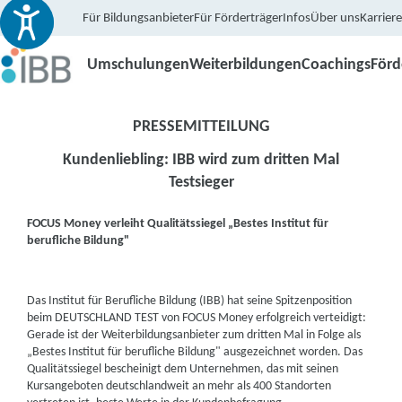
Für Bildungsanbieter
Für Förderträger
Infos
Über uns
Karriere
Umschulungen
Weiterbildungen
Coachings
För
PRESSEMITTEILUNG
Kundenliebling: IBB wird zum dritten Mal
Testsieger
FOCUS Money verleiht Qualitätssiegel „Bestes Institut für
berufliche Bildung"
Das Institut für Berufliche Bildung (IBB) hat seine Spitzenposition
beim DEUTSCHLAND TEST von FOCUS Money erfolgreich verteidigt:
Gerade ist der Weiterbildungsanbieter zum dritten Mal in Folge als
„Bestes Institut für berufliche Bildung" ausgezeichnet worden. Das
Qualitätssiegel bescheinigt dem Unternehmen, das mit seinen
Kursangeboten deutschlandweit an mehr als 400 Standorten