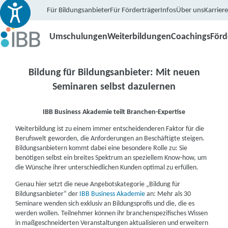
Für Bildungsanbieter
Für Förderträger
Infos
Über uns
Karriere
Umschulungen
Weiterbildungen
Coachings
För
Bildung für Bildungsanbieter: Mit neuen
Seminaren selbst dazulernen
IBB Business Akademie teilt Branchen-Expertise
Weiterbildung ist zu einem immer entscheidenderen Faktor für die
Berufswelt geworden, die Anforderungen an Beschäftigte steigen.
Bildungsanbietern kommt dabei eine besondere Rolle zu: Sie
benötigen selbst ein breites Spektrum an speziellem Know-how, um
die Wünsche ihrer unterschiedlichen Kunden optimal zu erfüllen.
Genau hier setzt die neue Angebotskategorie „Bildung für
Bildungsanbieter“ der
IBB Business Akademie
an: Mehr als 30
Seminare wenden sich exklusiv an Bildungsprofis und die, die es
werden wollen. Teilnehmer können ihr branchenspezifisches Wissen
in maßgeschneiderten Veranstaltungen aktualisieren und erweitern