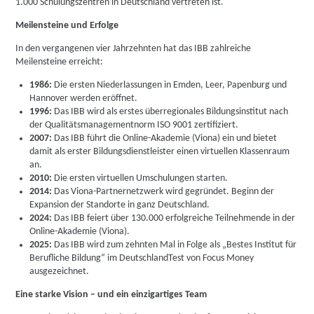
1.000 Schulungszentren in Deutschland vertreten ist.
Meilensteine und Erfolge
In den vergangenen vier Jahrzehnten hat das IBB zahlreiche
Meilensteine erreicht:
1986:
Die ersten Niederlassungen in Emden, Leer, Papenburg und
Hannover werden eröffnet.
1996:
Das IBB wird als erstes überregionales Bildungsinstitut nach
der Qualitätsmanagementnorm ISO 9001 zertifiziert.
2007:
Das IBB führt die Online-Akademie (Viona) ein und bietet
damit als erster Bildungsdienstleister einen virtuellen Klassenraum
an.
2010:
Die ersten virtuellen Umschulungen starten.
2014:
Das Viona-Partnernetzwerk wird gegründet. Beginn der
Expansion der Standorte in ganz Deutschland.
2024:
Das IBB feiert über 130.000 erfolgreiche Teilnehmende in der
Online-Akademie (Viona).
2025:
Das IBB wird zum zehnten Mal in Folge als „Bestes Institut für
Berufliche Bildung“ im DeutschlandTest von Focus Money
ausgezeichnet.
Eine starke Vision – und ein einzigartiges Team