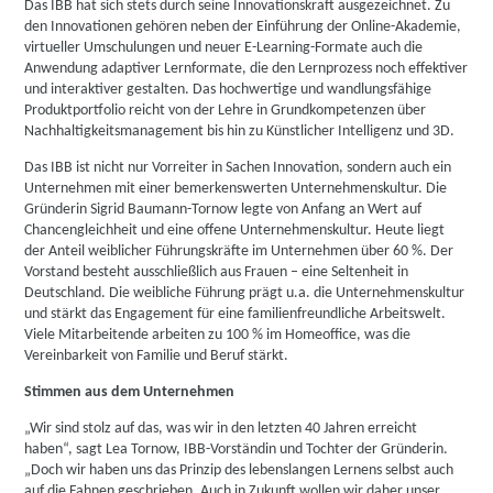
Das IBB hat sich stets durch seine Innovationskraft ausgezeichnet. Zu
den Innovationen gehören neben der Einführung der Online-Akademie,
virtueller Umschulungen und neuer E-Learning-Formate auch die
Anwendung adaptiver Lernformate, die den Lernprozess noch effektiver
und interaktiver gestalten. Das hochwertige und wandlungsfähige
Produktportfolio reicht von der Lehre in Grundkompetenzen über
Nachhaltigkeitsmanagement bis hin zu Künstlicher Intelligenz und 3D.
Das IBB ist nicht nur Vorreiter in Sachen Innovation, sondern auch ein
Unternehmen mit einer bemerkenswerten Unternehmenskultur. Die
Gründerin Sigrid Baumann-Tornow legte von Anfang an Wert auf
Chancengleichheit und eine offene Unternehmenskultur. Heute liegt
der Anteil weiblicher Führungskräfte im Unternehmen über 60 %. Der
Vorstand besteht ausschließlich aus Frauen – eine Seltenheit in
Deutschland. Die weibliche Führung prägt u.a. die Unternehmenskultur
und stärkt das Engagement für eine familienfreundliche Arbeitswelt.
Viele Mitarbeitende arbeiten zu 100 % im Homeoffice, was die
Vereinbarkeit von Familie und Beruf stärkt.
Stimmen aus dem Unternehmen
„Wir sind stolz auf das, was wir in den letzten 40 Jahren erreicht
haben“, sagt Lea Tornow, IBB-Vorständin und Tochter der Gründerin.
„Doch wir haben uns das Prinzip des lebenslangen Lernens selbst auch
auf die Fahnen geschrieben. Auch in Zukunft wollen wir daher unser