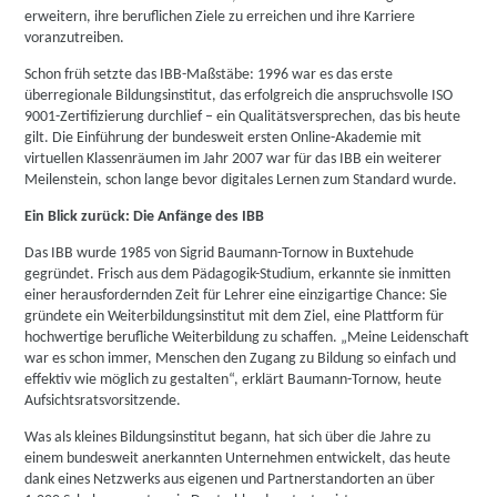
erweitern, ihre beruflichen Ziele zu erreichen und ihre Karriere
voranzutreiben.
Schon früh setzte das IBB-Maßstäbe: 1996 war es das erste
überregionale Bildungsinstitut, das erfolgreich die anspruchsvolle ISO
9001-Zertifizierung durchlief – ein Qualitätsversprechen, das bis heute
gilt. Die Einführung der bundesweit ersten Online-Akademie mit
virtuellen Klassenräumen im Jahr 2007 war für das IBB ein weiterer
Meilenstein, schon lange bevor digitales Lernen zum Standard wurde.
Ein Blick zurück: Die Anfänge des IBB
Das IBB wurde 1985 von Sigrid Baumann-Tornow in Buxtehude
gegründet. Frisch aus dem Pädagogik-Studium, erkannte sie inmitten
einer herausfordernden Zeit für Lehrer eine einzigartige Chance: Sie
gründete ein Weiterbildungsinstitut mit dem Ziel, eine Plattform für
hochwertige berufliche Weiterbildung zu schaffen. „Meine Leidenschaft
war es schon immer, Menschen den Zugang zu Bildung so einfach und
effektiv wie möglich zu gestalten“, erklärt Baumann-Tornow, heute
Aufsichtsratsvorsitzende.
Was als kleines Bildungsinstitut begann, hat sich über die Jahre zu
einem bundesweit anerkannten Unternehmen entwickelt, das heute
dank eines Netzwerks aus eigenen und Partnerstandorten an über