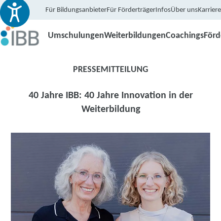
Für Bildungsanbieter
Für Förderträger
Infos
Über uns
Karriere
Umschulungen
Weiterbildungen
Coachings
För
PRESSEMITTEILUNG
40 Jahre IBB: 40 Jahre Innovation in der
Weiterbildung