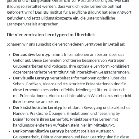
guten und wirkungsvollen Unterricht vor Herausforderungen: Wie kann
Bildung so gestaltet werden, dass wirklich jeder Lernende optimal
gefördert wird? Das IBB Institut für Berufliche Bildung hat eine Antwort
gefunden und setzt Bildungskonzepte ein, die unterschiedliche
Lerntypen gezielt ansprechen.
Die vier zentralen Lerntypen im Überblick
Schauen wir uns zunächst die verschiedenen Lerntypen im Detail an:
Der auditive Lerntyp
nimmt Informationen am besten über das
Gehör auf. Diese Lernenden profitieren besonders von Vorträgen,
Gruppenarbeiten und Podcasts. Ihre optimale Lehrform kombiniert
dozentenzentrierte Vermittlung mit interaktiven Gesprächsrunden.
Der visuelle Lerntyp
verarbeitet Informationen optimal über das
Sehen. Grafiken, Videos und strukturierte Präsentationen sind für
diese Lernenden besonders effektiv. Mediengestützter Unterricht
mit Präsentationen, Videos und interaktiven Whiteboards entspricht
ihrer Lernweise am besten.
Der kinästhetische Lerntyp
lernt durch Bewegung und praktisches
Handeln. Praktische Übungen, Simulationen und "Learning by
Doing" fördern ihren Lernerfolg. Projektbasiertes Lernen mit
handlungsorientierten Aufgaben steht hier im Mittelpunkt.
Der kommunikative Lerntyp
benötigt sozialen Austausch.
Gruppenarbeit, Diskussionsrunden und Peer-Learning sind für diese