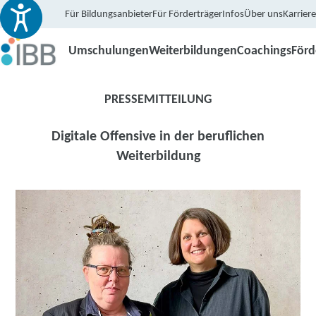
Für Bildungsanbieter
Für Förderträger
Infos
Über uns
Karriere
Umschulungen
Weiterbildungen
Coachings
För
PRESSEMITTEILUNG
Digitale Offensive in der beruflichen
Weiterbildung