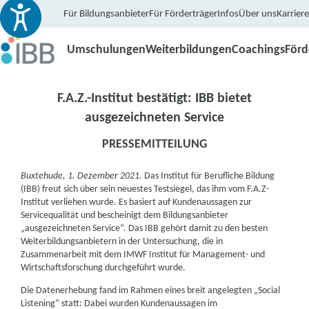
Für Bildungsanbieter
Für Förderträger
Infos
Über uns
Karriere
Umschulungen
Weiterbildungen
Coachings
För
F.A.Z.-Institut bestätigt: IBB bietet
ausgezeichneten Service
PRESSEMITTEILUNG
Buxtehude, 1. Dezember 2021.
Das Institut für Berufliche Bildung
(IBB) freut sich über sein neuestes Testsiegel, das ihm vom F.A.Z-
Institut verliehen wurde. Es basiert auf Kundenaussagen zur
Servicequalität und bescheinigt dem Bildungsanbieter
„ausgezeichneten Service“. Das IBB gehört damit zu den besten
Weiterbildungsanbietern in der Untersuchung, die in
Zusammenarbeit mit dem IMWF Institut für Management- und
Wirtschaftsforschung durchgeführt wurde.
Die Datenerhebung fand im Rahmen eines breit angelegten „Social
Listening“ statt: Dabei wurden Kundenaussagen im