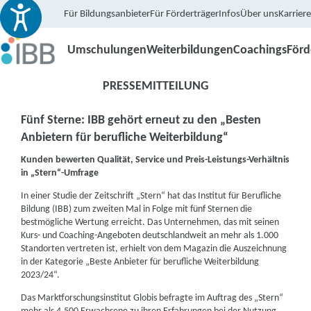
Für Bildungsanbieter
Für Förderträger
Infos
Über uns
Karriere
Umschulungen
Weiterbildungen
Coachings
För
PRESSEMITTEILUNG
Fünf Sterne: IBB gehört erneut zu den „Besten
Anbietern für berufliche Weiterbildung“
Kunden bewerten Qualität, Service und Preis-Leistungs-Verhältnis
in „Stern“-Umfrage
In einer Studie der Zeitschrift „Stern“ hat das Institut für Berufliche
Bildung (IBB) zum zweiten Mal in Folge mit fünf Sternen die
bestmögliche Wertung erreicht. Das Unternehmen, das mit seinen
Kurs- und Coaching-Angeboten deutschlandweit an mehr als 1.000
Standorten vertreten ist, erhielt von dem Magazin die Auszeichnung
in der Kategorie „Beste Anbieter für berufliche Weiterbildung
2023/24“.
Das Marktforschungsinstitut Globis befragte im Auftrag des „Stern“