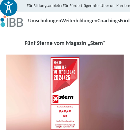
Für Bildungsanbieter
Für Förderträger
Infos
Über uns
Karriere
Umschulungen
Weiterbildungen
Coachings
För
Fünf Sterne vom Magazin „Stern“