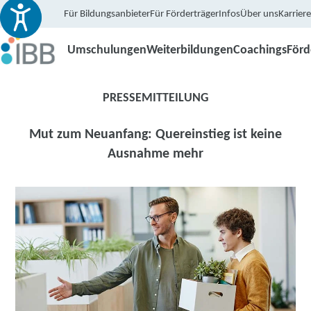
Für Bildungsanbieter
Für Förderträger
Infos
Über uns
Karriere
Umschulungen
Weiterbildungen
Coachings
För
PRESSEMITTEILUNG
Mut zum Neuanfang: Quereinstieg ist keine
Ausnahme mehr