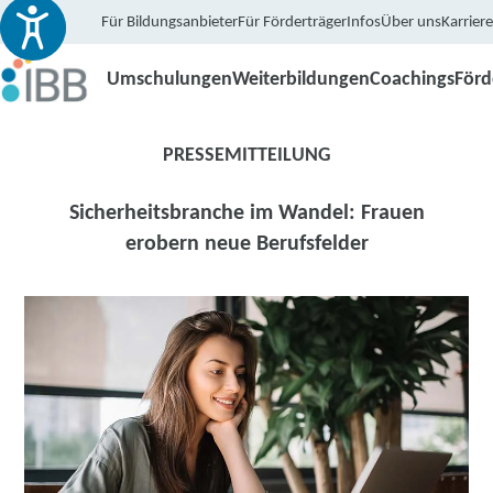
Für Bildungsanbieter
Für Förderträger
Infos
Über uns
Karriere
Umschulungen
Weiterbildungen
Coachings
För
PRESSEMITTEILUNG
Sicherheitsbranche im Wandel: Frauen
erobern neue Berufsfelder