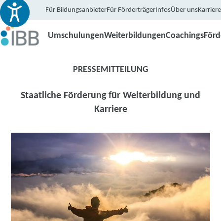
Für Bildungsanbieter
Für Förderträger
Infos
Über uns
Karriere
Umschulungen
Weiterbildungen
Coachings
För
PRESSEMITTEILUNG
Staatliche Förderung für Weiterbildung und
Karriere