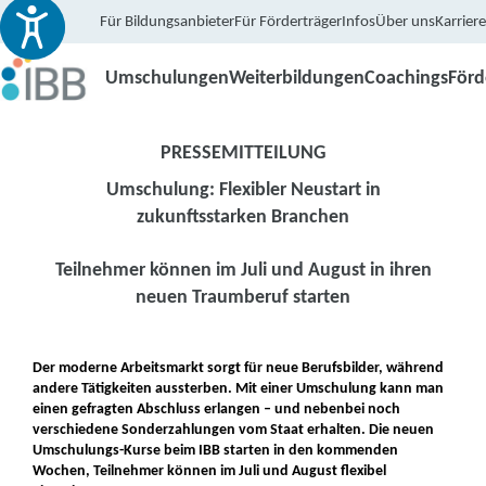
Für Bildungsanbieter
Für Förderträger
Infos
Über uns
Karriere
Umschulungen
Weiterbildungen
Coachings
För
PRESSEMITTEILUNG
Umschulung: Flexibler Neustart in
zukunftsstarken Branchen
Teilnehmer können im Juli und August in ihren
neuen Traumberuf starten
Der moderne Arbeitsmarkt sorgt für neue Berufsbilder, während
andere Tätigkeiten aussterben. Mit einer Umschulung kann man
einen gefragten Abschluss erlangen – und nebenbei noch
verschiedene Sonderzahlungen vom Staat erhalten. Die neuen
Umschulungs-Kurse beim IBB
starten in den kommenden
Wochen, Teilnehmer können im Juli und August flexibel