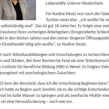
Lebenshilfe Unterer Niederrhein.
Für Nadine Deutz war nach der Gebu
Tochter eines klar: „Ich wollte für m
selbstständig sind“. Das ist gut 18 Jahre her. Es folgte eine we
Insolvenz ihres vorherigen Arbeitgebers (Drogeriekette Schlec
l in den letzten Jahren und den immer längeren Öffnungszeiten
m Einzelhandel tätig sein wollte“, so Nadine Deutz.
net nach Teilzeitausbildungen und Umschulungen zu recherchiere
 und Stärken. Bei ihrer Recherche fand sie eine Teilzeitumsch
stituts für berufliche Bildung (IBB) in Wesel. Es folgten Vid
gnungstest mit psychologischem Gutachten.
2 kam der Bescheid, dass ich die Umschulung beginnen kann“, 
ch hatte zu Beginn auch Zweifel, ob es die richtige Entscheidu
mal ins kalte Wasser zu springen und als zweifache Mutter ein
 sei eine Herausforderung – nach wie vor.