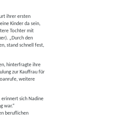
rt ihrer ersten
eine Kinder da sein,
itere Tochter mit
ker). „Durch den
, stand schnell fest,
n, hinterfragte ihre
ulung zur Kauffrau für
eoanrufe, weitere
erinnert sich Nadine
ng war.“
en beruflichen