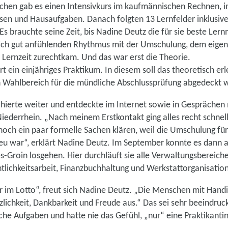
ochen gab es einen Intensivkurs im kaufmännischen Rechnen, 
n und Hausaufgaben. Danach folgten 13 Lernfelder inklusive 
s brauchte seine Zeit, bis Nadine Deutz die für sie beste Le
 sich gut anfühlenden Rhythmus mit der Umschulung, dem eigene
r Lernzeit zurechtkam. Und das war erst die Theorie.
 ein einjähriges Praktikum. In diesem soll das theoretisch erl
ein Wahlbereich für die mündliche Abschlussprüfung abgedeckt 
hierte weiter und entdeckte im Internet sowie in Gesprächen 
iederrhein. „Nach meinem Erstkontakt ging alles recht schnel
noch ein paar formelle Sachen klären, weil die Umschulung für
u war“, erklärt Nadine Deutz. Im September konnte es dann a
Groin losgehen. Hier durchläuft sie alle Verwaltungsbereiche:
tlichkeitsarbeit, Finanzbuchhaltung und Werkstattorganisation
er im Lotto“, freut sich Nadine Deutz. „Die Menschen mit Hand
zlichkeit, Dankbarkeit und Freude aus.“ Das sei sehr beeindru
che Aufgaben und hatte nie das Gefühl, „nur“ eine Praktikantin