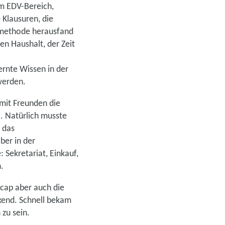
im EDV-Bereich,
Klausuren, die
rnmethode herausfand
n Haushalt, der Zeit
ernte Wissen in der
werden.
mit Freunden die
l. Natürlich musste
 das
ber in der
 Sekretariat, Einkauf,
.
icap aber auch die
ckend. Schnell bekam
 zu sein.