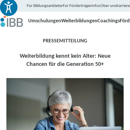
Für Bildungsanbieter
Für Förderträger
Infos
Über uns
Karriere
Umschulungen
Weiterbildungen
Coachings
För
PRESSEMITTEILUNG
Weiterbildung kennt kein Alter: Neue
Chancen für die Generation 50+