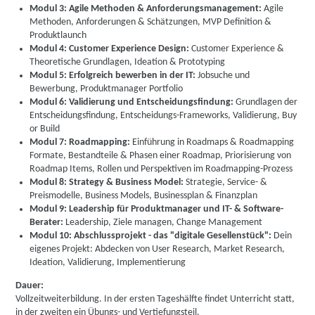
Modul 3: Agile Methoden & Anforderungsmanagement:
Agile
Methoden, Anforderungen & Schätzungen, MVP Definition &
Produktlaunch
Modul 4: Customer Experience Design:
Customer Experience &
Theoretische Grundlagen, Ideation & Prototyping
Modul 5: Erfolgreich bewerben in der IT:
Jobsuche und
Bewerbung, Produktmanager Portfolio
Modul 6: Validierung und Entscheidungsfindung:
Grundlagen der
Entscheidungsfindung, Entscheidungs-Frameworks, Validierung, Buy
or Build
Modul 7: Roadmapping:
Einführung in Roadmaps & Roadmapping
Formate, Bestandteile & Phasen einer Roadmap, Priorisierung von
Roadmap Items, Rollen und Perspektiven im Roadmapping-Prozess
Modul 8: Strategy & Business Model:
Strategie, Service- &
Preismodelle, Business Models, Businessplan & Finanzplan
Modul 9: Leadership für Produktmanager und IT- & Software-
Berater:
Leadership, Ziele managen, Change Management
Modul 10: Abschlussprojekt - das "digitale Gesellenstück":
Dein
eigenes Projekt: Abdecken von User Research, Market Research,
Ideation, Validierung, Implementierung
Dauer:
Vollzeitweiterbildung. In der ersten Tageshälfte findet Unterricht statt,
in der zweiten ein Übungs- und Vertiefungsteil.