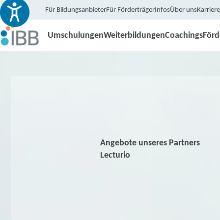
Für Bildungsanbieter
Für Förderträger
Infos
Über uns
Karriere
Umschulungen
Weiterbildungen
Coachings
För
Angebote unseres Partners
Lecturio