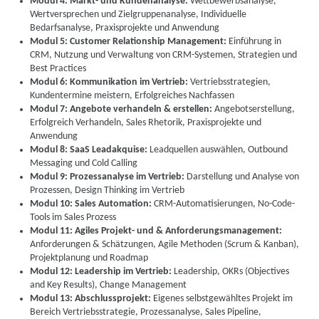
Modul 4: Markt- und Kundenanalyse:
Wettbewerbsanalyse,
Wertversprechen und Zielgruppenanalyse, Individuelle
Bedarfsanalyse, Praxisprojekte und Anwendung
Modul 5: Customer Relationship Management:
Einführung in
CRM, Nutzung und Verwaltung von CRM-Systemen, Strategien und
Best Practices
Modul 6: Kommunikation im Vertrieb:
Vertriebsstrategien,
Kundentermine meistern, Erfolgreiches Nachfassen
Modul 7: Angebote verhandeln & erstellen:
Angebotserstellung,
Erfolgreich Verhandeln, Sales Rhetorik, Praxisprojekte und
Anwendung
Modul 8: SaaS Leadakquise:
Leadquellen auswählen, Outbound
Messaging und Cold Calling
Modul 9: Prozessanalyse im Vertrieb:
Darstellung und Analyse von
Prozessen, Design Thinking im Vertrieb
Modul 10: Sales Automation:
CRM-Automatisierungen, No-Code-
Tools im Sales Prozess
Modul 11: Agiles Projekt- und & Anforderungsmanagement:
Anforderungen & Schätzungen, Agile Methoden (Scrum & Kanban),
Projektplanung und Roadmap
Modul 12: Leadership im Vertrieb:
Leadership, OKRs (Objectives
and Key Results), Change Management
Modul 13: Abschlussprojekt:
Eigenes selbstgewähltes Projekt im
Bereich Vertriebsstrategie, Prozessanalyse, Sales Pipeline,