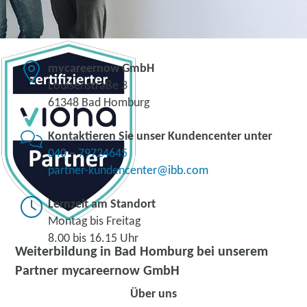
mycareernow GmbH
Louisenstraße 3
61348 Bad Homburg
Kontaktieren Sie unser Kundencenter unter
040 – 79724645
partner-kundencenter@ibb.com
Lernzeit am Standort
Montag bis Freitag
8.00 bis 16.15 Uhr
Weiterbildung in Bad Homburg bei unserem
Partner mycareernow GmbH
Über uns