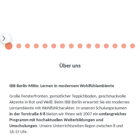
1
2
3
4
5
6
7
8
9
10
11
12
13
14
15
Über uns
IBB Berlin-Mitte: Lernen in modernem Wohlfühlambiente
Große Fensterfronten, gemütlicher Teppichboden, geschmackvolle
Akzente in Rot und Weiß: Beim IBB Berlin erwartet Sie ein modernes
Lernambiente mit Wohlfühlcharakter. In unseren Schulungsräumen
in der Torstraße 6-8
bieten wir Ihnen seit 2007 ein
umfangreiches
Programm mit hochaktuellen Weiterbildungen und
Umschulungen
. Unsere Unterrichtszeiten liegen zwischen 8 und
16:15 Uhr.