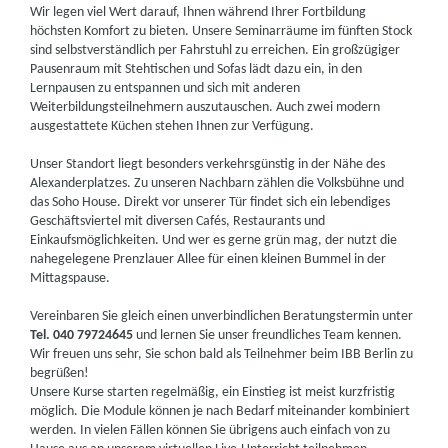
Wir legen viel Wert darauf, Ihnen während Ihrer Fortbildung
höchsten Komfort zu bieten. Unsere Seminarräume im fünften Stock
sind selbstverständlich per Fahrstuhl zu erreichen. Ein großzügiger
Pausenraum mit Stehtischen und Sofas lädt dazu ein, in den
Lernpausen zu entspannen und sich mit anderen
Weiterbildungsteilnehmern auszutauschen. Auch zwei modern
ausgestattete Küchen stehen Ihnen zur Verfügung.
Unser Standort liegt besonders verkehrsgünstig in der Nähe des
Alexanderplatzes. Zu unseren Nachbarn zählen die Volksbühne und
das Soho House. Direkt vor unserer Tür findet sich ein lebendiges
Geschäftsviertel mit diversen Cafés, Restaurants und
Einkaufsmöglichkeiten. Und wer es gerne grün mag, der nutzt die
nahegelegene Prenzlauer Allee für einen kleinen Bummel in der
Mittagspause.
Vereinbaren Sie gleich einen unverbindlichen Beratungstermin unter
Tel. 040 79724645
und lernen Sie unser freundliches Team kennen.
Wir freuen uns sehr, Sie schon bald als Teilnehmer beim IBB Berlin zu
begrüßen!
Unsere Kurse starten regelmäßig, ein Einstieg ist meist kurzfristig
möglich. Die Module können je nach Bedarf miteinander kombiniert
werden. In vielen Fällen können Sie übrigens auch einfach von zu