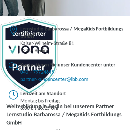
Lernstudio Barbarossa / MegaKids Fortbildungs
GmbH
Kaiser-Wilhelm-Straße 81
12247 Berlin
Kontaktieren Sie unser Kundencenter unter
040 – 79724645
partner-kundencenter@ibb.com
Lernzeit am Standort
Montag bis Freitag
Weiterbildung in Berlin bei unserem Partner
8.00 bis 16.15 Uhr
Lernstudio Barbarossa / MegaKids Fortbildungs
GmbH