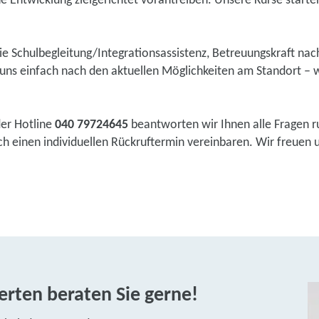
he Entwicklung zielgerichtet vorantreiben. Unsere Kurse starten 
wie Schulbegleitung/Integrationsassistenz, Betreuungskraft na
ns einfach nach den aktuellen Möglichkeiten am Standort – w
der Hotline
040 79724645
beantworten wir Ihnen alle Fragen r
 einen individuellen Rückruftermin vereinbaren. Wir freuen un
rten beraten Sie gerne!