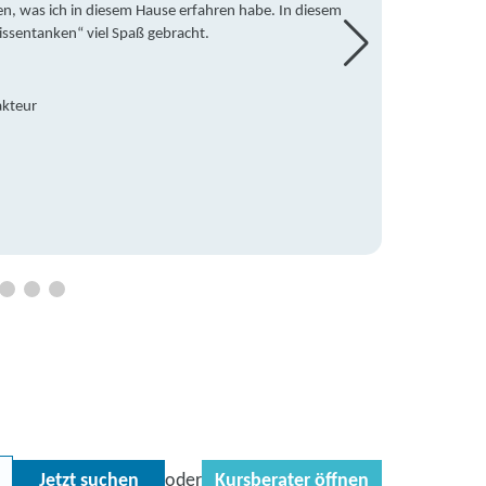
en, was ich in diesem Hause erfahren habe. In diesem
war ic
issentanken“ viel Spaß gebracht.
freute
Mitsch
den Do
Hause 
akteur
an die
Hildeg
Betreu
Jetzt suchen
Kursberater öffnen
oder