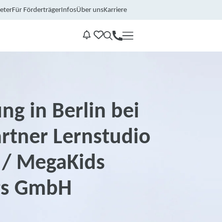
eter
Für Förderträger
Infos
Über uns
Karriere
Kontakt
Benachrichtungen
ng in Berlin bei
rtner Lernstudio
 / MegaKids
gs GmbH