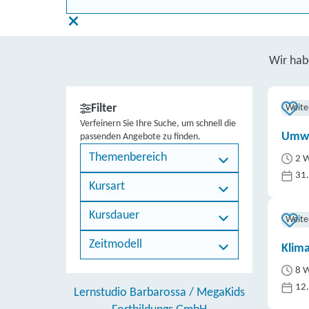
Wir ha
Filter
Weite
Verfeinern Sie Ihre Suche, um schnell die
Umwe
passenden Angebote zu finden.
Themenbereich
2 W
31
Kursart
Kursdauer
Weite
Zeitmodell
Klim
8 W
12
Lernstudio Barbarossa / MegaKids