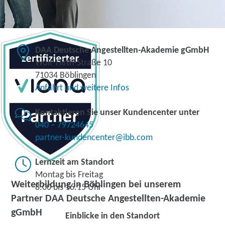
DAA Deutsche Angestellten-Akademie gGmbH
Wolf-Hirth-Straße 10
71034 Böblingen
Anfahrt und weitere Infos
Kontaktieren Sie unser Kundencenter unter
040 – 79724645
partner-kundencenter@ibb.com
Lernzeit am Standort
Montag bis Freitag
Weiterbildung in Böblingen bei unserem
8.00 bis 16.15 Uhr
Partner DAA Deutsche Angestellten-Akademie
gGmbH
Einblicke in den Standort