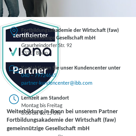
Fortbildungsakademie der Wirtschaft (faw)
gemeinnützige Gesellschaft mbH
Graurheindorfer Str. 92
53117 Bonn
Kontaktieren Sie unser Kundencenter unter
040 – 79724645
partner-kundencenter@ibb.com
Lernzeit am Standort
Montag bis Freitag
Weiterbildung in Bonn bei unserem Partner
8.00 bis 16.15 Uhr
Fortbildungsakademie der Wirtschaft (faw)
gemeinnützige Gesellschaft mbH