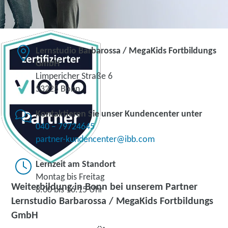
Lernstudio Barbarossa / MegaKids Fortbildungs
GmbH
Limpericher Straße 6
53225 Bonn
Kontaktieren Sie unser Kundencenter unter
040 – 79724645
partner-kundencenter@ibb.com
Lernzeit am Standort
Montag bis Freitag
Weiterbildung in Bonn bei unserem Partner
8.00 bis 16.15 Uhr
Lernstudio Barbarossa / MegaKids Fortbildungs
GmbH