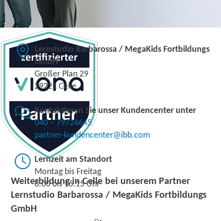
Lernstudio Barbarossa / MegaKids Fortbildungs
GmbH
Großer Plan 29
29221 Celle
Kontaktieren Sie unser Kundencenter unter
040 – 79724645
partner-kundencenter@ibb.com
Lernzeit am Standort
Montag bis Freitag
Weiterbildung in Celle bei unserem Partner
8.00 bis 16.15 Uhr
Lernstudio Barbarossa / MegaKids Fortbildungs
GmbH