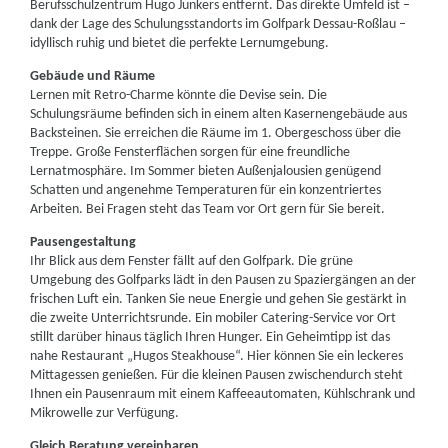
Berufsschulzentrum Hugo Junkers entfernt. Das direkte Umfeld ist –
dank der Lage des Schulungsstandorts im Golfpark Dessau-Roßlau –
idyllisch ruhig und bietet die perfekte Lernumgebung.
Gebäude und Räume
Lernen mit Retro-Charme könnte die Devise sein. Die
Schulungsräume befinden sich in einem alten Kasernengebäude aus
Backsteinen. Sie erreichen die Räume im 1. Obergeschoss über die
Treppe. Große Fensterflächen sorgen für eine freundliche
Lernatmosphäre. Im Sommer bieten Außenjalousien genügend
Schatten und angenehme Temperaturen für ein konzentriertes
Arbeiten. Bei Fragen steht das Team vor Ort gern für Sie bereit.
Pausengestaltung
Ihr Blick aus dem Fenster fällt auf den Golfpark. Die grüne
Umgebung des Golfparks lädt in den Pausen zu Spaziergängen an der
frischen Luft ein. Tanken Sie neue Energie und gehen Sie gestärkt in
die zweite Unterrichtsrunde. Ein mobiler Catering-Service vor Ort
stillt darüber hinaus täglich Ihren Hunger. Ein Geheimtipp ist das
nahe Restaurant „Hugos Steakhouse“. Hier können Sie ein leckeres
Mittagessen genießen. Für die kleinen Pausen zwischendurch steht
Ihnen ein Pausenraum mit einem Kaffeeautomaten, Kühlschrank und
Mikrowelle zur Verfügung.
Gleich Beratung vereinbaren