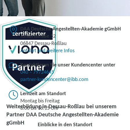
DAA Deutsche Angestellten-Akademie gGmbH
Junkersstraße 52
06847 Dessau-Roßlau
Anfahrt und weitere Infos
Kontaktieren Sie unser Kundencenter unter
040 – 79724645
partner-kundencenter@ibb.com
Lernzeit am Standort
Montag bis Freitag
Weiterbildung in Dessau-Roßlau bei unserem
8.00 bis 16.15 Uhr
Partner DAA Deutsche Angestellten-Akademie
gGmbH
Einblicke in den Standort