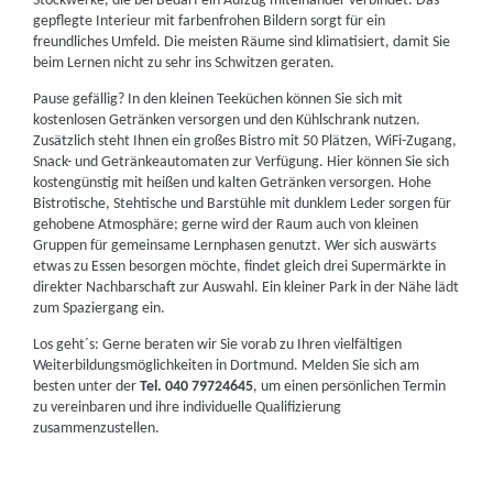
Stockwerke, die bei Bedarf ein Aufzug miteinander verbindet. Das
gepflegte Interieur mit farbenfrohen Bildern sorgt für ein
freundliches Umfeld. Die meisten Räume sind klimatisiert, damit Sie
beim Lernen nicht zu sehr ins Schwitzen geraten.
Pause gefällig? In den kleinen Teeküchen können Sie sich mit
kostenlosen Getränken versorgen und den Kühlschrank nutzen.
Zusätzlich steht Ihnen ein großes Bistro mit 50 Plätzen, WiFi-Zugang,
Snack- und Getränkeautomaten zur Verfügung. Hier können Sie sich
kostengünstig mit heißen und kalten Getränken versorgen. Hohe
Bistrotische, Stehtische und Barstühle mit dunklem Leder sorgen für
gehobene Atmosphäre; gerne wird der Raum auch von kleinen
Gruppen für gemeinsame Lernphasen genutzt. Wer sich auswärts
etwas zu Essen besorgen möchte, findet gleich drei Supermärkte in
direkter Nachbarschaft zur Auswahl. Ein kleiner Park in der Nähe lädt
zum Spaziergang ein.
Los geht´s: Gerne beraten wir Sie vorab zu Ihren vielfältigen
Weiterbildungsmöglichkeiten in Dortmund. Melden Sie sich am
besten unter der
Tel. 040 79724645
, um einen persönlichen Termin
zu vereinbaren und ihre individuelle Qualifizierung
zusammenzustellen.