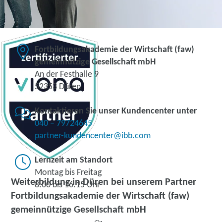
Fortbildungsakademie der Wirtschaft (faw)
gemeinnützige Gesellschaft mbH
An der Festhalle 9
52353 Düren
Kontaktieren Sie unser Kundencenter unter
040 – 79724645
partner-kundencenter@ibb.com
Lernzeit am Standort
Montag bis Freitag
Weiterbildung in Düren bei unserem Partner
8.00 bis 16.15 Uhr
Fortbildungsakademie der Wirtschaft (faw)
gemeinnützige Gesellschaft mbH