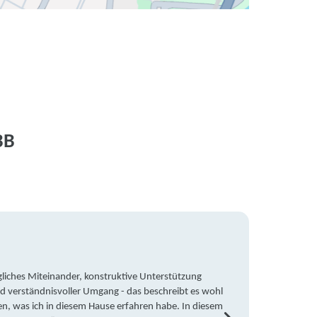
BB
liches Miteinander, konstruktive Unterstützung
Trotz 
d verständnisvoller Umgang - das beschreibt es wohl
wegen 
en, was ich in diesem Hause erfahren habe. In diesem
war ic