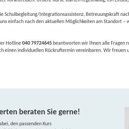
tet vorantreiben. Unsere Kurse starten regelmäßig, ein Einstieg 
wie Schulbegleitung/Integrationsassistenz, Betreuungskraft na
ns einfach nach den aktuellen Möglichkeiten am Standort – w
der Hotline
040 79724645
beantworten wir Ihnen alle Fragen r
 einen individuellen Rückruftermin vereinbaren. Wir freuen un
rten beraten Sie gerne!
abei, den passenden Kurs