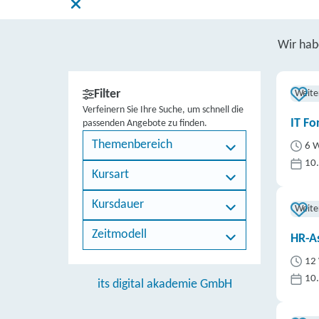
Wir ha
Filter
Weite
Verfeinern Sie Ihre Suche, um schnell die
IT Fo
passenden Angebote zu finden.
Themenbereich
6 W
10
Kursart
Kursdauer
Weite
Zeitmodell
HR-As
12 
10
its digital akademie GmbH