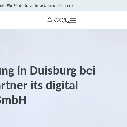
eter
Für Förderträger
Infos
Über uns
Karriere
Kontakt
Benachrichtungen
ng in Duisburg bei
tner its digital
GmbH