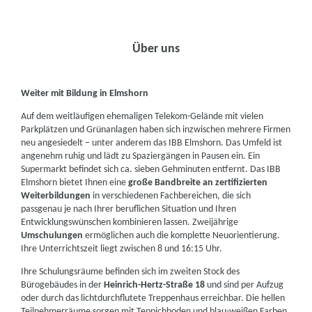
Über uns
Weiter mit Bildung in Elmshorn
Auf dem weitläufigen ehemaligen Telekom-Gelände mit vielen
Parkplätzen und Grünanlagen haben sich inzwischen mehrere Firmen
neu angesiedelt – unter anderem das IBB Elmshorn. Das Umfeld ist
angenehm ruhig und lädt zu Spaziergängen in Pausen ein. Ein
Supermarkt befindet sich ca. sieben Gehminuten entfernt. Das IBB
Elmshorn bietet Ihnen eine
große Bandbreite an zertifizierten
Weiterbildungen
in verschiedenen Fachbereichen, die sich
passgenau je nach Ihrer beruflichen Situation und Ihren
Entwicklungswünschen kombinieren lassen. Zweijährige
Umschulungen
ermöglichen auch die komplette Neuorientierung.
Ihre Unterrichtszeit liegt zwischen 8 und 16:15 Uhr.
Ihre Schulungsräume befinden sich im zweiten Stock des
Bürogebäudes in der
Heinrich-Hertz-Straße 18
und sind per Aufzug
oder durch das lichtdurchflutete Treppenhaus erreichbar. Die hellen
Teilnehmerräume sorgen mit Teppichboden und blau-weißen Farben