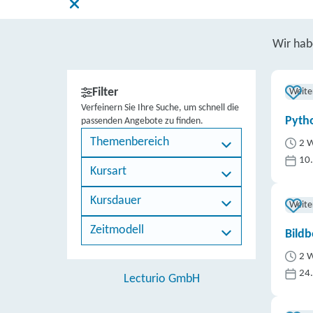
Wir ha
Filter
Weite
Verfeinern Sie Ihre Suche, um schnell die
Pytho
passenden Angebote zu finden.
Themenbereich
2 W
10
Kursart
Kursdauer
Weite
Zeitmodell
Bildb
2 W
24
Lecturio GmbH