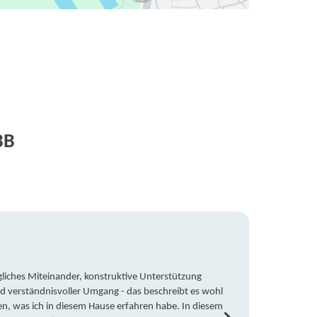
BB
liches Miteinander, konstruktive Unterstützung
Trotz 
d verständnisvoller Umgang - das beschreibt es wohl
wegen 
en, was ich in diesem Hause erfahren habe. In diesem
war ic