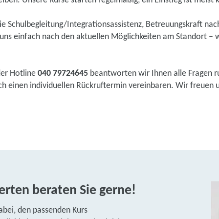
eiben. Unsere Kurse starten regelmäßig, ein Einstieg ist meist k
wie Schulbegleitung/Integrationsassistenz, Betreuungskraft na
ns einfach nach den aktuellen Möglichkeiten am Standort – w
der Hotline
040 79724645
beantworten wir Ihnen alle Fragen r
 einen individuellen Rückruftermin vereinbaren. Wir freuen un
rten beraten Sie gerne!
abei, den passenden Kurs