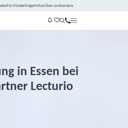
eter
Für Förderträger
Infos
Über uns
Karriere
Kontakt
Benachrichtungen
ng in Essen bei
rtner Lecturio