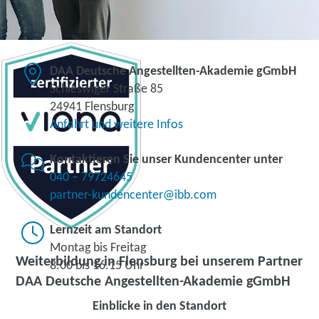
DAA Deutsche Angestellten-Akademie gGmbH
Schleswiger Straße 85
24941 Flensburg
Anfahrt und weitere Infos
Kontaktieren Sie unser Kundencenter unter
040 – 79724645
partner-kundencenter@ibb.com
Lernzeit am Standort
Montag bis Freitag
Weiterbildung in Flensburg bei unserem Partner
8.00 bis 16.15 Uhr
DAA Deutsche Angestellten-Akademie gGmbH
Einblicke in den Standort