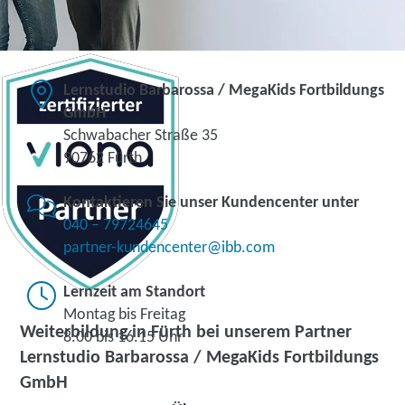
Lernstudio Barbarossa / MegaKids Fortbildungs
GmbH
Schwabacher Straße 35
90762 Fürth
Kontaktieren Sie unser Kundencenter unter
040 – 79724645
partner-kundencenter@ibb.com
Lernzeit am Standort
Montag bis Freitag
Weiterbildung in Fürth bei unserem Partner
8.00 bis 16.15 Uhr
Lernstudio Barbarossa / MegaKids Fortbildungs
GmbH