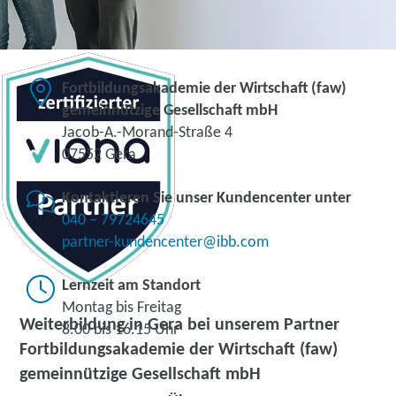
Fortbildungsakademie der Wirtschaft (faw)
gemeinnützige Gesellschaft mbH
Jacob-A.-Morand-Straße 4
07552 Gera
Kontaktieren Sie unser Kundencenter unter
040 – 79724645
partner-kundencenter@ibb.com
Lernzeit am Standort
Montag bis Freitag
Weiterbildung in Gera bei unserem Partner
8.00 bis 16.15 Uhr
Fortbildungsakademie der Wirtschaft (faw)
gemeinnützige Gesellschaft mbH